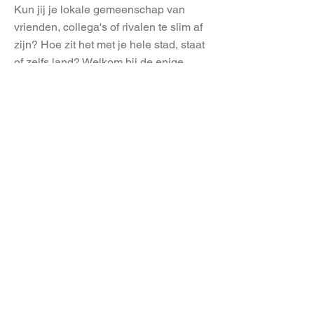
Kun jij je lokale gemeenschap van
vrienden, collega's of rivalen te slim af
zijn? Hoe zit het met je hele stad, staat
of zelfs land? Welkom bij de enige
trivia toernooi ervaring die de pubquiz
uit de cafe's en in je zak haalt.